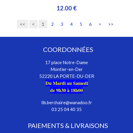
12.00 €
<<
<
1
2
3
4
5
6
>
>>
COORDONNÉES
17 place Notre-Dame
Montier-en-Der
52220 LA PORTE-DU-DER
Du Mardi au Samedi
de 9h30 à 18h00
lib.berchaire@wanadoo.fr
03 25 04 40 35
PAIEMENTS & LIVRAISONS